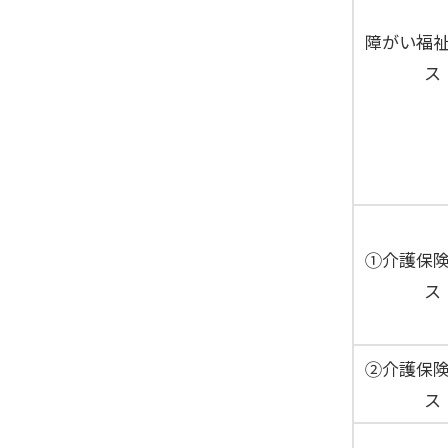
障がい福
ス
①介護保
ス
②介護保
ス